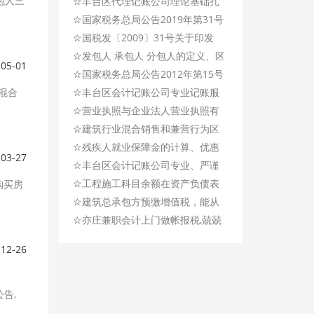
包人三
☆
信誉，强调服务!
丰台区代理记账公司理论基础扎
☆
实，记账诚信、高效服务!
国家税务总局公告2019年第31号
☆
关于国内旅客运输服务进项税抵
国税发〔2009〕31号关于印发
☆
扣等增值税征管问题的公告
《房地产开发经营业务企业所得
发包人 承包人 分包人的定义、区
-05-01
☆
税处理办法》的通知
别、联系
国家税务总局公告2012年第15号
混合
☆
关于企业所得税应纳税所得额若
丰台区会计记账公司专业记账服
☆
干税务处理问题的公告
务，帮您节约成本及时间！
营业执照与企业法人营业执照有
☆
什么不同？
建筑行业混合销售和兼营行为区
☆
分、政策解析
残疾人就业保障金的计算、优惠
-03-27
☆
政策（汇总）
丰台区会计记账公司专业、严谨
☆
会计记账服务公司
工程施工科目余额在资产负债表
购买房
☆
里怎么体现出来？
建筑总承包方预缴增值税，能从
☆
总包款中扣除货物分包款吗？
亦庄兼职会计上门做帐报税,兢兢
业业,用心服务！
-12-26
告,