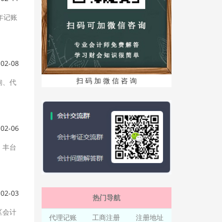
年记账
-02-08
扫 码 加 微 信 咨 询
询、代
-02-06
。丰台
-02-03
热门导航
区会计
代理记账
工商注册
注册地址