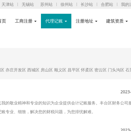
天津站
无锡站
苏州站
徐州站
长沙站
合肥站
我的
首页
工商注册
代理记账
注册地址
建筑资质
城区
亦庄开发区
西城区
房山区
顺义区
昌平区
怀柔区
密云区
门头沟区
石
2023
忘我的敬业精神和专业的知识为企业提供会计记账服务。丰台区财务公司
记账专业、细致，解决您的财税问题，为您排忧解难。
2023