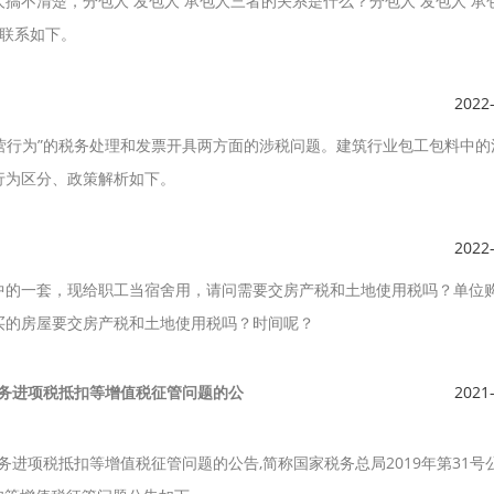
搞不清楚，分包人 发包人 承包人三者的关系是什么？分包人 发包人 承
、联系如下。
2022
兼营行为”的税务处理和发票开具两方面的涉税问题。建筑行业包工包料中的
行为区分、政策解析如下。
2022
中的一套，现给职工当宿舍用，请问需要交房产税和土地使用税吗？单位
买的房屋要交房产税和土地使用税吗？时间呢？
服务进项税抵扣等增值税征管问题的公
2021
务进项税抵扣等增值税征管问题的公告,简称国家税务总局2019年第31号公