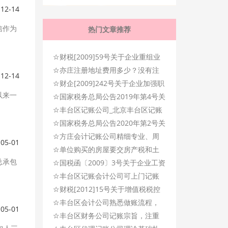
-12-14
信作为
热门文章推荐
☆
财税[2009]59号关于企业重组业
☆
务企业所得税处理若干问题的通
亦庄注册地址费用多少？没有注
-12-14
☆
知
册地址怎么办？
财企[2009]242号关于企业加强职
以来一
☆
工福利费财务管理的通知
国家税务总局公告2019年第4号关
☆
于小规模纳税人免征增值税政策
丰台区记账公司_北京丰台区记账
☆
有关征管问题的公告
公司_丰台区记账服务公司
国家税务总局公告2020年第2号关
☆
于水利建设基金等政府非税收入
方庄会计记账公司精细专业、周
-05-01
☆
项目征管职责划转有关事项的公
到及时,专注记账服务!
单位购买的房屋要交房产税和土
总承包
☆
告
地使用税吗？
国税函〔2009〕3号关于企业工资
☆
薪金及职工福利费扣除问题的通
丰台区记账会计公司可上门记账
☆
知
服务，让您省心，放心！
财税[2012]15号关于增值税税控
☆
系统专用设备和技术维护费用抵
丰台区会计公司熟悉做账流程，
-05-01
☆
减增值税税额有关政策的通知
记账专业、及时！
丰台区财务公司记账宗旨，注重