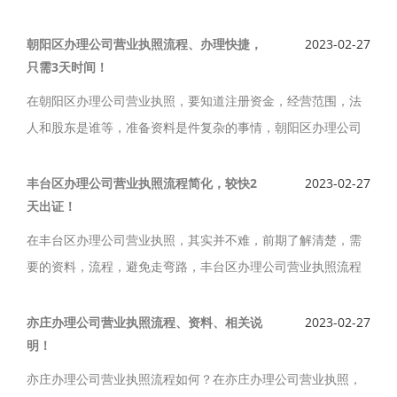
司营业执照可以网上办理，时间只需3天，你也可以去现场办
理，填写资料，也可以委托给代办机构，省力省力，快速办
朝阳区办理公司营业执照流程、办理快捷，
2023-02-27
只需3天时间！
结，避免走弯路。
在朝阳区办理公司营业执照，要知道注册资金，经营范围，法
人和股东是谁等，准备资料是件复杂的事情，朝阳区办理公司
营业执照流程简易，不用去现场，网上办理，方便，快捷，只
需3天时间，注册公司是创业的第一步。
丰台区办理公司营业执照流程简化，较快2
2023-02-27
天出证！
在丰台区办理公司营业执照，其实并不难，前期了解清楚，需
要的资料，流程，避免走弯路，丰台区办理公司营业执照流程
简化了，可加急办理，较快2天出证，正常3天办结，委托我公
司记账服务，丰台区办理公司营业执照免费，享专业化注册服
亦庄办理公司营业执照流程、资料、相关说
2023-02-27
明！
务。
亦庄办理公司营业执照流程如何？在亦庄办理公司营业执照，