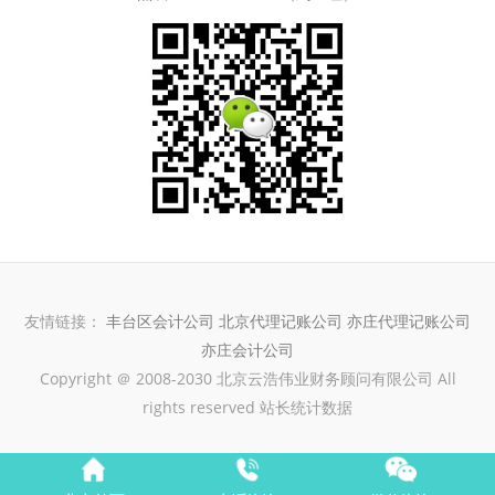
友情链接：
丰台区会计公司
北京代理记账公司
亦庄代理记账公司
亦庄会计公司
Copyright ＠ 2008-2030 北京云浩伟业财务顾问有限公司 All
rights reserved 站长统计数据