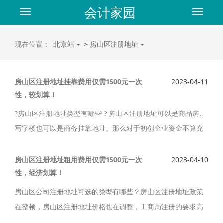
会计家园
Toggle
Toggle
navigation
navigat
现在位置：
北京站
>
房山区注册地址
房山区注册地址挂靠费用仅需1500元一次
2023-04-11
性，较划算！
?房山区注册地址类型有哪些？房山区注册地址可以是商品房、
写字楼也可以是商务挂靠地址。那么对于初创企业资金不算充
足的老板来说，房山区注册地址挂靠费用仅需2000元一年，相
对而言，房山区注册地址挂靠性价比高，费用低，可以减轻企
房山区注册地址租用费用仅需1500元一次
2023-04-10
性，经济划算！
业成本，较划算。
房山区公司注册地址可选的类型有哪些？房山区注册地址政策
在整顿，房山区注册地址价格也在调整，工商局注册的要求高
了，各类政策层出不穷。很多创业者开始没有多少钱，建议租