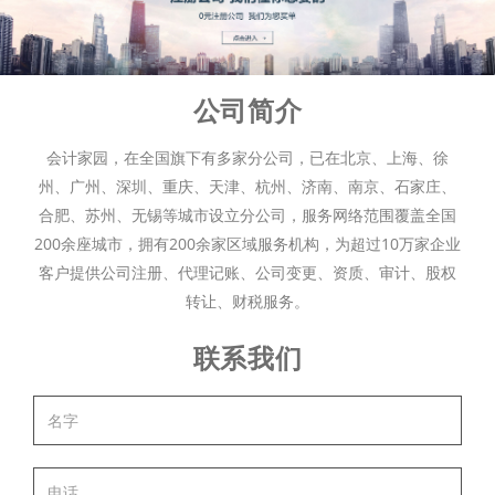
公司简介
会计家园，在全国旗下有多家分公司，已在北京、上海、徐
州、广州、深圳、重庆、天津、杭州、济南、南京、石家庄、
合肥、苏州、无锡等城市设立分公司，服务网络范围覆盖全国
200余座城市，拥有200余家区域服务机构，为超过10万家企业
客户提供公司注册、代理记账、公司变更、资质、审计、股权
转让、财税服务。
联系我们