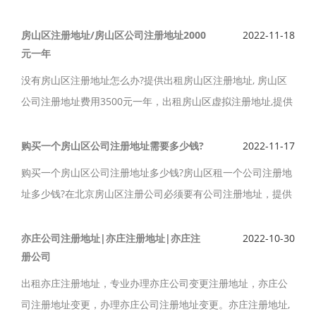
证明是什么？提供房山区注册地址，为新老公司提供房山区注
册地址、公司注册服务、房山区公司注册地址2000元，工商备
房山区注册地址/房山区公司注册地址2000
2022-11-18
元一年
案，可实地核查。
没有房山区注册地址怎么办?提供出租房山区注册地址, 房山区
公司注册地址费用3500元一年，出租房山区虚拟注册地址,提供
房山区注册地址挂靠服务,提供多种类型房山区公司注册地址挂
靠。
购买一个房山区公司注册地址需要多少钱?
2022-11-17
购买一个房山区公司注册地址多少钱?房山区租一个公司注册地
址多少钱?在北京房山区注册公司必须要有公司注册地址，提供
房山区注册地址,房山区公司注册地址出租电话、费用等服务。
如何选择才能做到价格优惠、地址安全的房山区公司注册地
亦庄公司注册地址|亦庄注册地址|亦庄注
2022-10-30
册公司
址？
出租亦庄注册地址，专业办理亦庄公司变更注册地址，亦庄公
司注册地址变更，办理亦庄公司注册地址变更。亦庄注册地址,