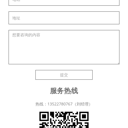
提交
服务热线
热线：13522780767（刘经理）