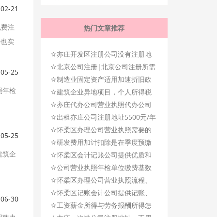
-02-21
免费注
热门文章推荐
格也实
☆
亦庄开发区注册公司没有注册地
☆
址怎么办？
北京公司注册|北京公司注册所需
-05-25
☆
材料及时间问题!
制造业固定资产适用加速折旧政
照年检
☆
策的范围是什么？
建筑企业异地项目，个人所得税
☆
到底怎么交？
亦庄代办公司营业执照代办公司
☆
变更需要资料
出租亦庄公司注册地址5500元/年
☆
怀柔区办理公司营业执照需要的
-05-25
☆
材料及时间!
研发费用加计扣除是在季度预缴
建筑企
☆
时享受吗？
怀柔区会计记账公司提供优质和
☆
规范化的会计服务!
公司营业执照年检单位缴费基数
☆
怎么填？
怀柔区办理公司营业执照流程、
☆
时间、需要资料！
怀柔区记账会计公司提供记账、
-06-30
☆
工商注册综合服务！
工资薪金所得与劳务报酬所得怎