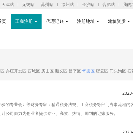
天津站
无锡站
苏州站
徐州站
长沙站
合肥站
我的
首页
工商注册
代理记账
注册地址
建筑资质
城区
亦庄开发区
西城区
房山区
顺义区
昌平区
怀柔区
密云区
门头沟区
石
2023
经验的专业会计等财务专家；精通税务法规、工商税务等部门办事流程的
会计公司倾力为创业者提供专业、高效、热情、周到的记账服务。
2023