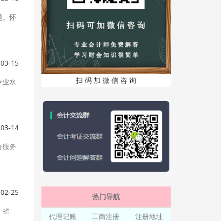
题。怀
-03-15
扫 码 加 微 信 咨 询
专业水
-03-14
合服务
-02-25
热门导航
、省
代理记账
工商注册
注册地址