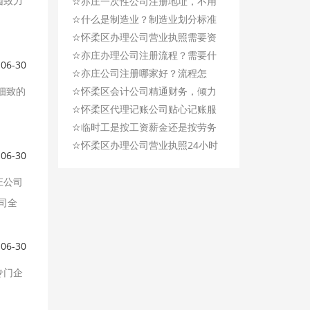
园致力
☆
么区别呢？
亦庄一次性公司注册地址，不用
☆
续费了!
什么是制造业？制造业划分标准
☆
是什么？
怀柔区办理公司营业执照需要资
☆
料，时间仅需3天办完！
亦庄办理公司注册流程？需要什
-06-30
☆
么资料?
亦庄公司注册哪家好？流程怎
细致的
☆
样？
怀柔区会计公司精通财务，倾力
☆
提供专业记账服务！
怀柔区代理记账公司贴心记账服
☆
务，让您省心放心！
临时工是按工资薪金还是按劳务
☆
报酬扣缴个人所得税？
怀柔区办理公司营业执照24小时
-06-30
服务，免费咨询服务！
庄公司
司全
-06-30
专门企