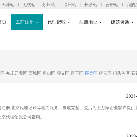
天津站
无锡站
苏州站
徐州站
长沙站
合肥站
我的
首页
工商注册
代理记账
注册地址
建筑资质
城区
亦庄开发区
西城区
房山区
顺义区
昌平区
怀柔区
密云区
门头沟区
石
2021
司注册,北京代理记账等相关服务，自成立起，先后为上万家企业客户提供
北京代理记账公司咨询。
2019