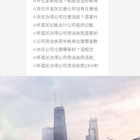
☆
到底怎么交？
什么是制造业？制造业划分标准
☆
是什么？
亦庄开发区注册公司没有注册地
☆
址怎么办？
亦庄办理公司注册流程？需要什
☆
么资料?
怀柔区记账会计公司提供记账、
☆
工商注册综合服务！
怀柔区办理公司营业执照需要的
☆
材料及时间!
公司营业执照年检单位缴费基数
☆
怎么填？
亦庄公司注册哪家好？流程怎
☆
样？
怀柔区办理公司营业执照流程、
☆
时间、需要资料！
怀柔区办理公司营业执照24小时
服务，免费咨询服务！