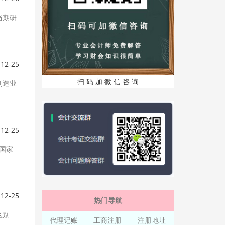
当期研
-12-25
扫 码 加 微 信 咨 询
制造业
-12-25
后国家
-12-25
热门导航
区别
代理记账
工商注册
注册地址