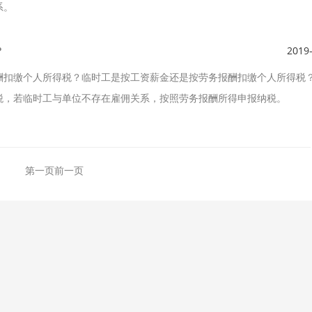
系。
？
2019
酬扣缴个人所得税？临时工是按工资薪金还是按劳务报酬扣缴个人所得税
税，若临时工与单位不存在雇佣关系，按照劳务报酬所得申报纳税。
第一页
前一页