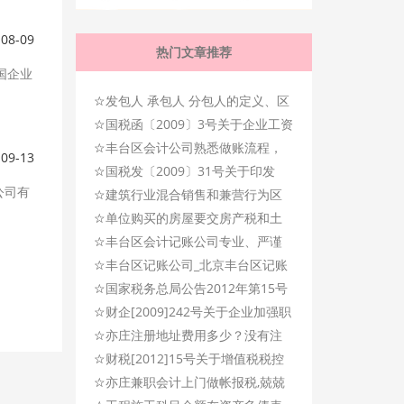
-08-09
热门文章推荐
国企业
☆
发包人 承包人 分包人的定义、区
☆
别、联系
国税函〔2009〕3号关于企业工资
☆
薪金及职工福利费扣除问题的通
丰台区会计公司熟悉做账流程，
-09-13
☆
知
记账专业、及时！
国税发〔2009〕31号关于印发
公司有
☆
《房地产开发经营业务企业所得
建筑行业混合销售和兼营行为区
☆
税处理办法》的通知
分、政策解析
单位购买的房屋要交房产税和土
☆
地使用税吗？
丰台区会计记账公司专业、严谨
☆
会计记账服务公司
丰台区记账公司_北京丰台区记账
☆
公司_丰台区记账服务公司
国家税务总局公告2012年第15号
☆
关于企业所得税应纳税所得额若
财企[2009]242号关于企业加强职
☆
干税务处理问题的公告
工福利费财务管理的通知
亦庄注册地址费用多少？没有注
☆
册地址怎么办？
财税[2012]15号关于增值税税控
☆
系统专用设备和技术维护费用抵
亦庄兼职会计上门做帐报税,兢兢