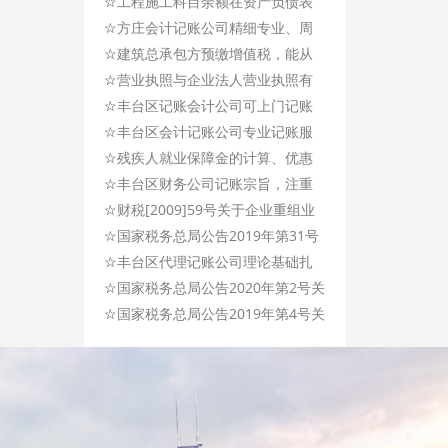
☆
减增值税税额有关政策的通知
业业,用心服务！
工程施工科目余额在资产负债表
☆
里怎么体现出来？
方庄会计记账公司精细专业、周
☆
到及时,专注记账服务!
建筑总承包方预缴增值税，能从
☆
总包款中扣除货物分包款吗？
营业执照与企业法人营业执照有
☆
什么不同？
丰台区记账会计公司可上门记账
☆
服务，让您省心，放心！
丰台区会计记账公司专业记账服
☆
务，帮您节约成本及时间！
残疾人就业保障金的计算、优惠
☆
政策（汇总）
丰台区财务公司记账宗旨，注重
☆
信誉，强调服务!
财税[2009]59号关于企业重组业
☆
务企业所得税处理若干问题的通
国家税务总局公告2019年第31号
☆
知
关于国内旅客运输服务进项税抵
丰台区代理记账公司理论基础扎
☆
扣等增值税征管问题的公告
实，记账诚信、高效服务!
国家税务总局公告2020年第2号关
☆
于水利建设基金等政府非税收入
国家税务总局公告2019年第4号关
项目征管职责划转有关事项的公
于小规模纳税人免征增值税政策
告
有关征管问题的公告