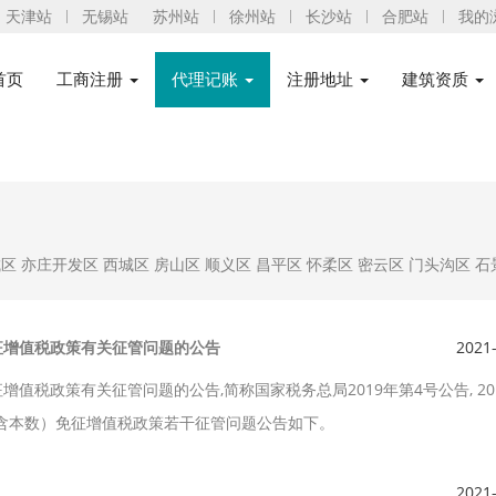
天津站
无锡站
苏州站
徐州站
长沙站
合肥站
我的
首页
工商注册
代理记账
注册地址
建筑资质
城区
亦庄开发区
西城区
房山区
顺义区
昌平区
怀柔区
密云区
门头沟区
石
免征增值税政策有关征管问题的公告
2021
值税政策有关征管问题的公告,简称国家税务总局2019年第4号公告, 20
（含本数）免征增值税政策若干征管问题公告如下。
2021