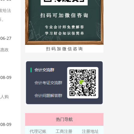
发给法
等。
-06-27
扫 码 加 微 信 咨 询
优惠政
-08-09
税人购
热门导航
-08-09
代理记账
工商注册
注册地址