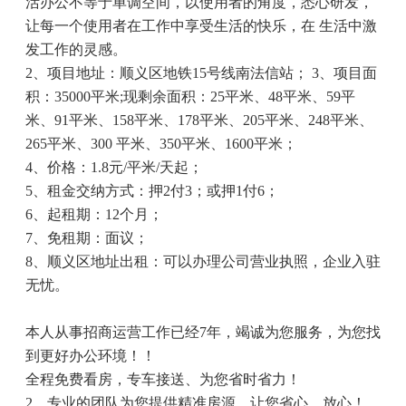
活办公不等于单调空间，以使用者的角度，悉心研发，
让每一个使用者在工作中享受生活的快乐，在 生活中激
发工作的灵感。
2、项目地址：顺义区地铁15号线南法信站； 3、项目面
积：35000平米;现剩余面积：25平米、48平米、59平
米、91平米、158平米、178平米、205平米、248平米、
265平米、300 平米、350平米、1600平米；
4、价格：1.8元/平米/天起；
5、租金交纳方式：押2付3；或押1付6；
6、起租期：12个月；
7、免租期：面议；
8、顺义区地址出租：可以办理公司营业执照，企业入驻
无忧。
本人从事招商运营工作已经
7年，竭诚为您服务，为您找
到更好办公环境！！
全程免费看房，专车接送、为您省时省力！
2、专业的团队为您提供精准房源，让您省心、放心！