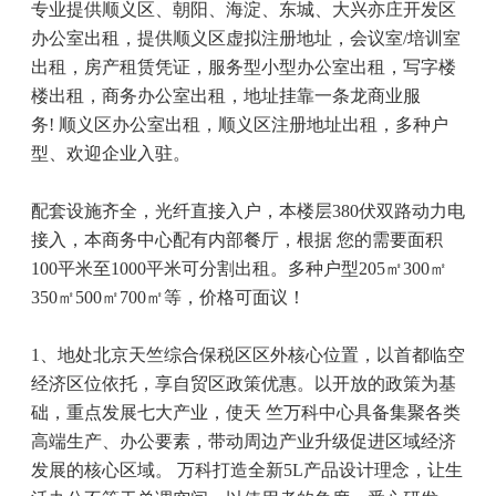
专业提供
顺义区、
朝阳、海淀、东城、大兴亦庄开发区
办公室出租，提供
顺义区
虚拟注册地址，会议室
/培训室
出租，房产租赁凭证，服务型小型办公室出租，写字楼
楼出租，商务办公室出租，地址挂靠一条龙商业服
务!
顺义区办公室出租，顺义区注册地址出租，
多种户
型
、
欢迎
企业入驻
。
配套设施齐全，光纤直接入户，本楼层
380伏双路动力电
接入，本商务中心配有内部餐厅，根据 您的需要面积
100平米至1000平米可分割出租。多种户型205㎡300㎡
350㎡500㎡700㎡等，价格可面议！
1、地处北京天竺综合保税区区外核心位置，以首都临空
经济区位依托，享自贸区政策优惠。以开放的政策为基
础，重点发展七大产业，使天 竺万科中心具备集聚各类
高端生产、办公要素，带动周边产业升级促进区域经济
发展的核心区域。 万科打造全新5L产品设计理念，让生