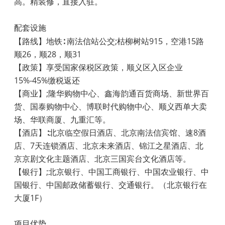
高。精装修，直接入驻。
配套设施
【路线】地铁∶ 南法信站公交
;
枯柳树站
915
，空港
15
路
顺
26
，顺
28
，顺
31
【政策】享受国家保税区政策，顺义区入区企业
15%-45%
缴税返还
【商业】
;
隆华购物中心、鑫海韵通百货商场、新世界百
货、国泰购物中心、博联时代购物中心、顺义西单大卖
场、华联商厦、九重汇等。
【酒店】∶北京临空假日酒店、北京南法信宾馆、速
8
酒
店、
7
天连锁酒店、北京未来酒店、锦江之星酒店、北
京京剧文化主题酒店、北京三国宾台文化酒店等。
【银行】
;
北京银行、中国工商银行、中国农业银行、中
国银行、中国邮政储蓄银行、交通银行。（北京银行在
大厦
1F
）
项目优势