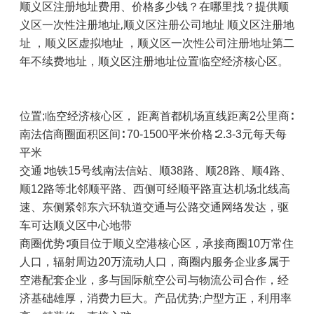
顺义区注册地址费用、价格多少钱？在哪里找？提供顺
义区一次性注册地址,顺义区注册公司地址 顺义区注册地
址 ，顺义区虚拟地址 ，顺义区一次性公司注册地址第二
年不续费地址，顺义区注册地址
位置临空经济核心区
。
位置
;
临空经济核心区， 距离首都机场直线距离
2
公里商∶
南法信商圈面积区间∶
70-1500
平米价格∶
2.3-3
元每天每
平米
交通∶地铁
15
号线南法信站、顺
38
路、顺
28
路、顺
4
路、
顺
12
路等北邻顺平路、西侧可经顺平路直达机场北线高
速、东侧紧邻东六环轨道交通与公路交通网络发达，驱
车可达顺义区中心地带
商圈优势∶项目位于顺义空港核心区，承接商圈
10
万常住
人口，辐射周边
20
万流动人口，商圈内服务企业多属于
空港配套企业，多与国际航空公司与物流公司合作，经
济基础雄厚，消费力巨大。产品优势
;
户型方正，利用率