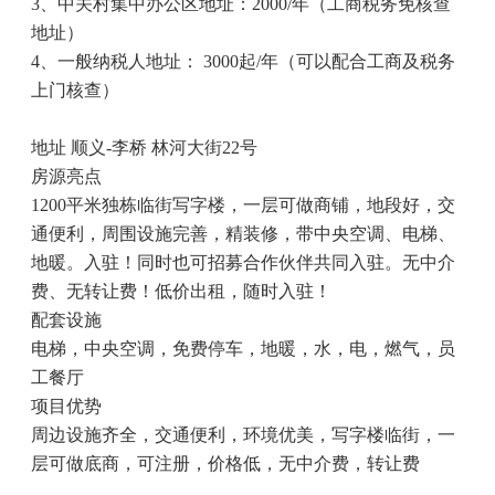
3
、中关村集中办公区地址：
2000/
年（工商税务免核查
地址）
4
、一般纳税人地址：
3000
起
/
年（可以配合工商及税务
上门核查）
地址
顺义
-
李桥 林河大街
22
号
房源亮点
1200
平米独栋临街写字楼，一层可做商铺，地段好，交
通便利，周围设施完善，精装修，带中央空调、电梯、
地暖。入驻！同时也可招募合作伙伴共同入驻。无中介
费、无转让费！低价出租，随时入驻！
配套设施
电梯，中央空调，免费停车，地暖，水，电，燃气，员
工餐厅
项目优势
周边设施齐全，交通便利，环境优美，写字楼临街，一
层可做底商，可注册，价格低，无中介费，转让费