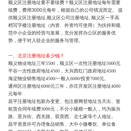
顺义区注册地址要不要续费？顺义区注册地址每年需要
续费，费用
3000
元每年，根据自己的公司情况而定。 提
供顺义区注册地址
,
顺义区公司注册地址
,
顺义区一手高
档写字楼注册地址（内资、外资均可使用）为扶持和规
范中小企业的经营与发展，充分发挥办公区的服务优
势，便于对入驻企业的服务与管理。
一、北京注册地址多少钱？
顺义物业地址三年
5500
，顺义区一次性注册地址5000元
平谷一次性政府地址
4500
，大兴西红门政府地址
4500
海淀物业销售地址
4500/
一般人
6000/
投资
7000
元。
通州区注册地址
6000
元三年，亦庄开发区注册地址
4000
元每年
昌平注册地址包新办变更、包注册网登地址当天出、签
租赁合同年续费
3000
元，不分小规模一般人，均为振兴
路、景兴街、西关路、双营西、北七家等个人地址。
昌平资质许可办理食品销售、大中小微餐饮、单位食