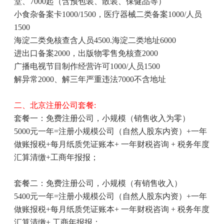
堂、
7000
起（含预包装、散装、保健品等）
小食杂备案卡
1000/1500
，医疗器械二类备案
1000/
人员
1500
海淀二类免核查含人员
4500.
海淀二类地址
6000
进出口备案
2000
，出版物零售免核查
2000
广播电视节目制作经营许可
1000/
人员
1500
解异常
2000
、解三年严重违法
7000
不含地址
二、北京注册公司套餐
:
套餐一：免费注册公司，小规模（销售收入为零）
5000
元一年
=
注册小规模公司（自然人股东内资）
+
一年
做账报税
+
每月纸质凭证账本
+
一年财税咨询
+
税务年度
汇算清缴
+
工商年报报；
套餐二：免费注册公司，小规模（有销售收入）
5400
元一年
=
注册小规模公司（自然人股东内资）
+
一年
做账报税
+
每月纸质凭证账本
+
一年财税咨询
+
税务年度
汇算清缴
+
工商年报报；