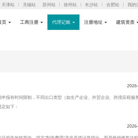
天津站
无锡站
苏州站
徐州站
长沙站
合肥站
我的
首页
工商注册
代理记账
注册地址
建筑资质
2026
税申报有时间限制，不同出口类型（如生产企业、外贸企业、跨境应税服
规定如下：
2026
品损失的核算中，贷方“制造费用”并非直接计算得出，而是根据修复过