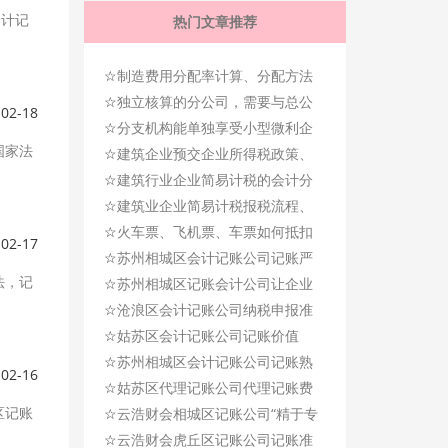
会计记
热门文章推荐
☆
制造费用分配率计算、分配方法
☆
有哪些?
独立核算的分公司，需要与总公
-02-18
☆
司汇总申报缴纳企业所得税吗？
分支机构能单独享受小型微利企
国家法
☆
业优惠政策吗？
建筑企业预交企业所得税政策、
☆
税率，会计分录
建筑行业企业简易计税的会计分
☆
录、税率、注意事项
建筑业企业简易计税报税流程、
☆
会计分录、政策解析
火车票、飞机票、车票如何抵扣
-02-17
☆
进项税额、政策、举例
苏州相城区会计记账公司记账严
法，记
☆
谨、细致，恪尽职守！
苏州相城区记账会计公司让企业
☆
享受多个会计、专业化服务！
沧浪区会计记账公司纳税申报准
☆
确及时，水准过硬
姑苏区会计记账公司记账价值
☆
观：客为尊、业竞成
苏州相城区会计记账公司记账熟
-02-16
☆
练，精湛、专业！
姑苏区代理记账公司代理记账费
区记账
☆
用及每月记账流程
云浩财会相城区记账公司“精于专
☆
业，诚于品德”宗旨
云浩财会虎丘区记账公司记账准
。