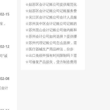
☆
确，报税及时
姑苏区会计记账公司提供规范化
☆
记账服务
姑苏区会计记账公司记账服务费
-02-15
☆
用200元每月
吴江区会计记账公司会计人员服
报，
☆
务观！
苏州吴中区会计记账公司记账的
☆
主要优势是什么?
苏州昆山会计记账公司做内账和
☆
外账的常见问题
苏州会计公司如何选择？提供哪
☆
些服务？
苏州代理记账公司怎么选择，需
-02-12
☆
要注意什么？
医疗器械生产用品种法，分步
☆
法，还是分批法？
出口免税申报有时间限制吗？需
司“诚
☆
要注意什么？
可修复产品损失，贷方制造费用
怎么计算？
-02-08
区会计