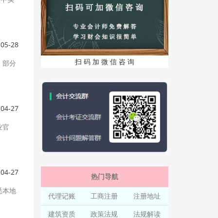
-05-28
扫 码 加 微 信 咨 询
，部分
-04-27
业官
-04-27
热门导航
悉本地
代理记账
工商注册
注册地址
建筑资质
政策法规
法规解读