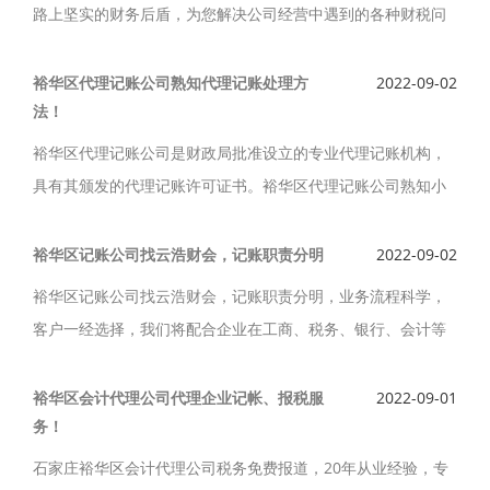
路上坚实的财务后盾，为您解决公司经营中遇到的各种财税问
题。裕华区代理记账，选择裕华区会计代理记账公司，全程办
理税务报到及代理记账限时优惠，代理记账低廉。
裕华区代理记账公司熟知代理记账处理方
2022-09-02
法！
裕华区代理记账公司是财政局批准设立的专业代理记账机构，
具有其颁发的代理记账许可证书。裕华区代理记账公司熟知小
规模、一般纳税人的多种行业财税处理方法，为以后企业经营
做大做好财税铺垫。
裕华区记账公司找云浩财会，记账职责分明
2022-09-02
裕华区记账公司找云浩财会，记账职责分明，业务流程科学，
客户一经选择，我们将配合企业在工商、税务、银行、会计等
方面提供有力支持，全程为客户保驾护航，裕华区记账公司诚
信、认真、负责，为客户提供优质服务。
裕华区会计代理公司代理企业记帐、报税服
2022-09-01
务！
石家庄裕华区会计代理公司税务免费报道，20年从业经验，专