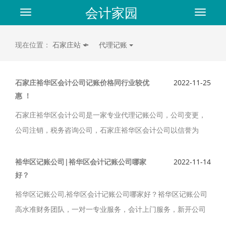
会计家园
Toggle
Toggle
navigation
navigat
现在位置：
石家庄站
>
代理记账
石家庄裕华区会计公司记账价格同行业较优
2022-11-25
惠 ！
石家庄裕华区会计公司是一家专业代理记账公司，公司变更，
公司注销，税务咨询公司，石家庄裕华区会计公司以信誉为
先、服务至上、快捷高效，提供较快捷较及时的会计服务，记
账价格同行业较优惠。
裕华区记账公司|裕华区会计记账公司哪家
2022-11-14
好？
裕华区记账公司,裕华区会计记账公司哪家好？裕华区记账公司
高水准财务团队，一对一专业服务，会计上门服务，新开公司
代账免费注册，公司限时特惠，小规模200起，新用户签约一年