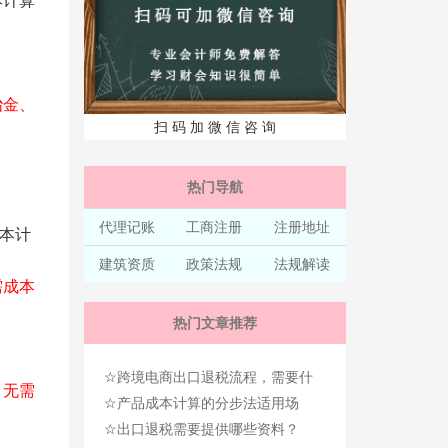
本计算
冶金、
扫 码 加 微 信 咨 询
热门导航
代理记账
工商注册
注册地址
成本计
建筑资质
政策法规
法规解读
需成本
热门文章推荐
☆
跨境电商出口退税流程，需要什
。
无需
☆
么资料？
产品成本计算的分步法适用场
☆
景、如何计算？
出口退税需要提供哪些资料？