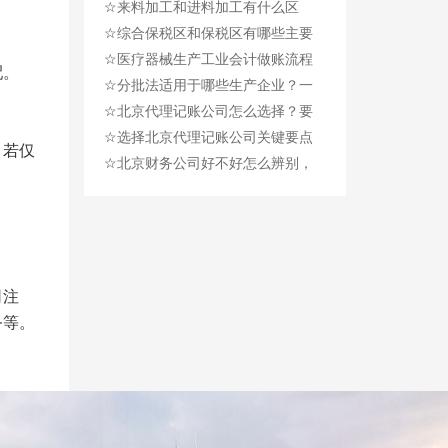
☆
（生产企业和外贸企业）
来料加工和进料加工有什么区
☆
别？
综合保税区和保税区有哪些主要
☆
的区别？
医疗器械生产工业会计做账流程
配。
☆
及会计分录!
分批法适用于哪些生产企业？一
☆
般程序是什么？
北京代理记账公司怎么选择？要
☆
注意什么？
选择北京代理记账公司关键要点
；若仅
☆
和注意事项!
北京财务公司好不好怎么辨别，
注意什么？
司注
务等。