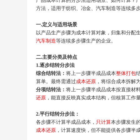
产品成本计算的分步法适用场景、如何计算？
方法，适用于纺织、冶金、汽车制造等连续多
一
.
定义与适用场景
以产品生产步骤为成本计算对象，归集和分配
汽车制造
等连续多步骤生产的企业。
二
.
主要分类及特点
1.
逐步结转分步法
综合结转法：
将上一步骤半成品成本
整体打包
算单。最终需通过
成本还原
，将综合成本拆解
分项结转法：
将上一步骤半成品成本按直接材
还原
，能直接反映真实成本结构，但核算工作
2.
平行结转分步法：
各步骤不计算半成品成本，
只计算
本步骤发生
成本还原
，计算速度快，但不能提供各步骤半