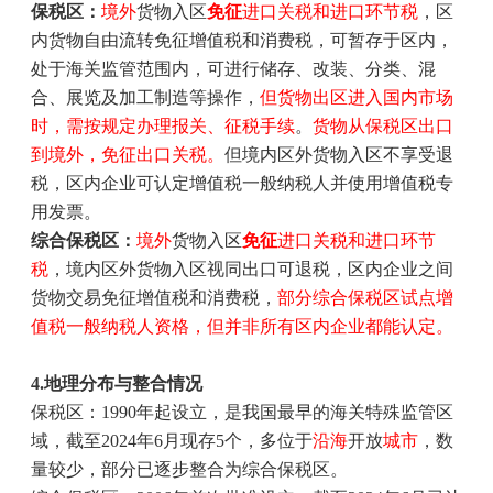
保税区：
境外
货物入区
免征
进口关税和进口环节税
，区
内货物自由流转免征增值税和消费税，可暂存于区内，
处于海关监管范围内，可进行储存、改装、分类、混
合、展览及加工制造等操作，
但货物出区进入国内市场
时，需按规定办理报关、征税手续
。
货物从保税区出口
到境外，免征出口关税。
但境内区外货物入区不享受退
税，区内企业可认定增值税一般纳税人并使用增值税专
用发票。
综合保税区：
境外
货物入区
免征
进口关税和进口环节
税
，境内区外货物入区视同出口可退税，区内企业之间
货物交易免征增值税和消费税，
部分综合保税区试点增
值税一般纳税人资格，但并非所有区内企业都能认定。
4.
地理分布与整合情况
保税区：
1990
年起设立，是我国最早的海关特殊监管区
域，截至
2024
年
6
月现存
5
个，多位于
沿海
开放
城市
，数
量较少，部分已逐步整合为综合保税区。