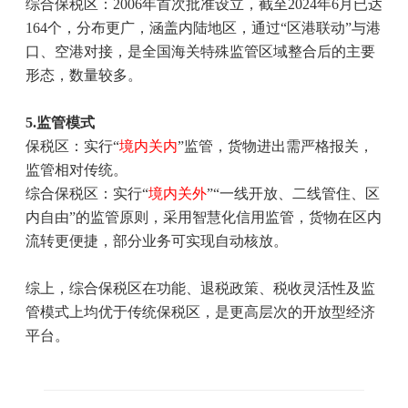
综合保税区：
2006
年首次批准设立，截至
2024
年
6
月已达
164
个，分布更广，涵盖内陆地区，通过“区港联动”与港
口、空港对接，是全国海关特殊监管区域整合后的主要
形态，数量较多。
5.
监管模式
保税区：实行“
境内关内
”监管，货物进出需严格报关，
监管相对传统。
综合保税区：实行“
境内关外
”“一线开放、二线管住、区
内自由”的监管原则，采用智慧化信用监管，货物在区内
流转更便捷，部分业务可实现自动核放。
综上，综合保税区在功能、退税政策、税收灵活性及监
管模式上均优于传统保税区，是更高层次的开放型经济
平台。