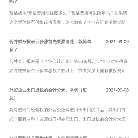
吗？
暂估成本/暂估费用能挂账多久？暂估费用可以跨年吗？如果我
这个暂估款不付给该供应商，怎么做账？企业在汇算清缴期结
束前能够取得合法购货凭证的，其按照估价结转计入当期损益
的存货成本允许税前扣除。
合并财务报表五步骤首先要弄清楚，就简单
2021-09-09
多了
合并会计报表是《企业会计准则》第63条规定，“企业对外投资
如占被投资企业资本总额半数以上，或者实质上拥有被投资企
业控制权的，应当编制合并会计报表。合并财务报表编制分为
几步？合并财务报表五步骤首先要弄清楚，就简单多了。
外贸企业出口退税的会计分录、举例（汇
2021-09-08
总）
具有进出口经营权的外贸企业购进用于出口的商品，其出口方
式一般有两种：自营出口和委托出口。出口退税的会计分录怎
么写？外贸企业出口退税的会计分录怎么写？外贸企业出口退
税的会计分录、举例（汇总）如下。