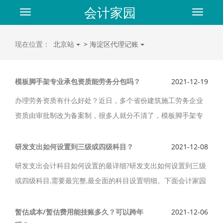
会计家园
Toggle
Toggle
navigation
navigat
现在位置：
北京站
>
海淀区代理记账
模板脚手架专业承包资质能劳务分包吗？
2021-12-19
办理劳务资质有什么好处？近日，多个省份建筑施工劳务企业
资质由审批制改为备案制，很多人就分不清了，模板脚手架专
业承包资质不分等级，能够从事脚手架劳务分包工作吗？模板
脚手架专业承包资质能劳务分包吗？
研发支出如何设置到三级或四级科目？
2021-12-08
研发支出会计科目如何设置的最详细?研发支出如何设置到三级
或四级科目,需要最完整,最全面的科目设置明细。下面会计家园
小编就来讲讲大家关心的问题,研发支出的科目设置有哪些?
暂估成本/暂估费用能挂账多久？可以跨年
2021-12-06