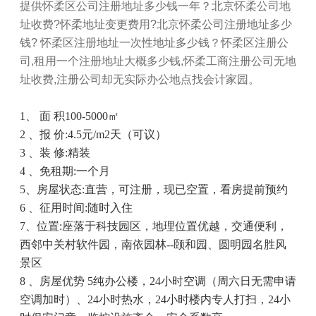
提供怀柔区公司注册地址多少钱一年？北京怀柔公司地
址收费
?
怀柔地址变更费用
?
北京怀柔公司注册地址多少
钱
?
怀柔区注册地址一次性地址多少钱？怀柔区注册公
司
,
租用一个注册地址大概多少钱
,
怀柔工商注册公司无地
址收费
,
注册公司却无实际办公地点找会计家园。
1
、 面 积
100-5000
㎡
2
、报 价
:4.5
元
/m
2天（可议）
3
、装 修
:
精装
4
、免租期
:
一个月
5
、房屋状态
:
直营，可注册，现已空置，看房提前预约
6
、征用时间
:
随时入住
7
、位置
:
座落于科技园区，地理位置优越，交通便利，
西邻中关村软件园，南依园林
--
颐和园、圆明园名胜风
景区
8
、房屋优势
5
纯办公楼，
24
小时空调（周六日无需申请
空调加时）、
24
小时热水，
24
小时楼内专人打扫，
24
小