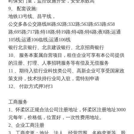
时保安门童，监控设施齐全，安全系数高
9
、 配套设施
:
地铁
13
号线、昌平线，
公交多条公交路线
86
路
;92
路
;332
路
;563
路
;653
路
;658
路
;695
路
;717
路
;
特
18
路
;
特
19
路
;
特
4
路
;
特
6
路
;
夜
8
路
;
运通
105
线
;
运通
106
临线
;
运通
106
线
银行北京银行、北京建设银行、北京招商银行
10
、 服务本案属自营项目，租住企业可享有本公司提供
的注册、打理、人事招聘服务等有偿及无偿服务
11
、期待入驻行业科技类公司、高新企业可享受国家政
策支持，技术扶持行业司入驻，需特别申请
12
、 付款方式押
3
付
3
工商服务
1
、怀柔区正规合法公司注册地址，怀柔区注册地址
3000
元每年，价格低，位置好，一次性费用地址。
2
、企业工商注册
3
、工商变更：地址，法人，经营范围，名称变更等，股