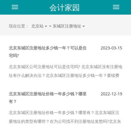
会计家园
Toggle
Toggle
navigation
navigat
现在位置：
北京站
>
东城区注册地址
北京东城区注册地址多少钱一年？可以是住
2023-03-15
宅吗?
北京东城区公司注册地址可以是住宅吗? 北京东城区没有注册地
址有什么解决办法？北京东城区注册地址多少钱一年？要续费
吗？提供北京东城区注册地址，北京东城区注册地址新设立，
迁址均可，备案地址，直租地址，手续齐全。
北京东城区注册地址价格一年多少钱？哪里
2022-12-19
有？
北京东城区注册地址价格一年多少钱？哪里有？北京东城区注
册地址的类型有哪些？在为公司找不到注册地址发愁吗?北京东
城区注册地址直租，认可、备案、稳定地址，可以协助办理营