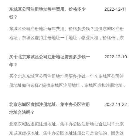
业执照，3天下照。
东城区公司注册地址每年费用、价格多少
2022-12-11
钱？
东城区公司注册地址每年费用、价格多少钱？提供东城区注册
地址，东城区虚拟注册地址一手地址，物业只租，价格低，东
城区注册地址较低的收费赢得了广大客户的信赖与支持，并得
到税务、工商和相关部门的认可。
买个北京东城区公司注册地址需要多少钱一
2022-12-10
年？
买个北京东城区公司注册地址需要多少钱一年？东城区公司注
册地址如何选择? 提供东城区注册地址，东城区虚拟注册地址，
东城区办公区注册地址，东城区注册地址费用2500元一年，价
格低，市中心位置好。
北京东城区虚拟注册地址、集中办公区注册
2022-11-22
地址合法吗？
北京东城区虚拟注册地址、集中办公区注册地址合法吗？北京
东城区虚拟地址、集中办公区地址注册公司是合法的，因为这