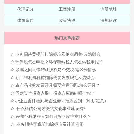
代理记账
工商注册
注册地址
建筑资质
政策法规
法规解读
热门文章推荐
☆
业务招待费税前扣除标准及纳税调整-云浩财会
☆
环保税怎么申报？环保税纳税人怎么纳税申报？
☆
亲属之间无偿转让股权是否交税,需区分情形
☆
职工福利费税前扣除需要发票吗?_云浩财会
☆
农产品收购发票开具需要注意问题,怎么开具？
☆
固定资产投资入股，投资方应缴纳哪些税？
☆
小企业会计准则与企业会计准则区别、对比(汇总）
☆
什么样的公司才缴纳文化事业建设费?
☆
差额征税纳税人如何开票？应注意什么？
☆
业务招待费税前扣除标准及计算例题