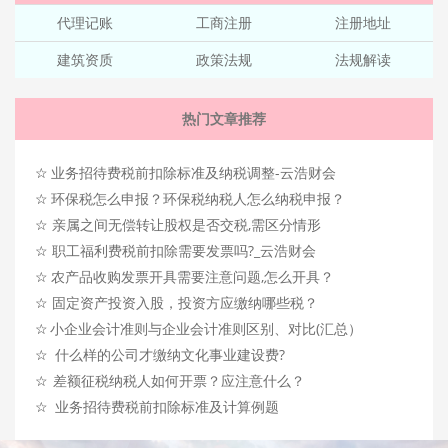
代理记账
工商注册
注册地址
建筑资质
政策法规
法规解读
热门文章推荐
☆
业务招待费税前扣除标准及纳税调整-云浩财会
☆
环保税怎么申报？环保税纳税人怎么纳税申报？
☆
亲属之间无偿转让股权是否交税,需区分情形
☆
职工福利费税前扣除需要发票吗?_云浩财会
☆
农产品收购发票开具需要注意问题,怎么开具？
☆
固定资产投资入股，投资方应缴纳哪些税？
☆
小企业会计准则与企业会计准则区别、对比(汇总）
☆
什么样的公司才缴纳文化事业建设费?
☆
差额征税纳税人如何开票？应注意什么？
☆
业务招待费税前扣除标准及计算例题