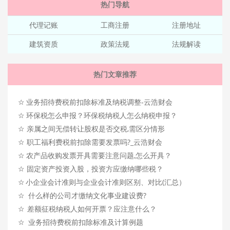
热门导航
代理记账
工商注册
注册地址
建筑资质
政策法规
法规解读
热门文章推荐
☆
业务招待费税前扣除标准及纳税调整-云浩财会
☆
环保税怎么申报？环保税纳税人怎么纳税申报？
☆
亲属之间无偿转让股权是否交税,需区分情形
☆
职工福利费税前扣除需要发票吗?_云浩财会
☆
农产品收购发票开具需要注意问题,怎么开具？
☆
固定资产投资入股，投资方应缴纳哪些税？
☆
小企业会计准则与企业会计准则区别、对比(汇总）
☆
什么样的公司才缴纳文化事业建设费?
☆
差额征税纳税人如何开票？应注意什么？
☆
业务招待费税前扣除标准及计算例题