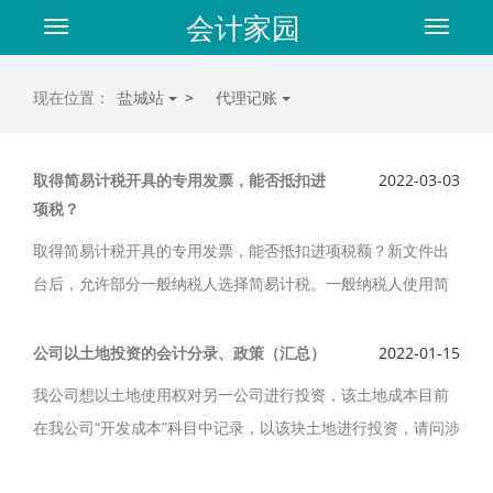
会计家园
Toggle
Toggle
navigation
navigat
现在位置：
盐城站
>
代理记账
取得简易计税开具的专用发票，能否抵扣进
2022-03-03
项税？
取得简易计税开具的专用发票，能否抵扣进项税额？新文件出
台后，允许部分一般纳税人选择简易计税。一般纳税人使用简
易计税方式能否开具增值税专用发票呢？取得简易计税开具的
专用发票，专票接收方能否抵扣进项税？
公司以土地投资的会计分录、政策（汇总）
2022-01-15
我公司想以土地使用权对另一公司进行投资，该土地成本目前
在我公司“开发成本”科目中记录，以该块土地进行投资，请问涉
及何种税及会计应如何处理? 公司以土地投资的会计分录、政策