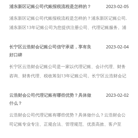
服务专业记账公司,拥有一批既熟练掌握会计核算要求。
浦东新区记账公司代账报税流程是怎样的？
2023-02-05
浦东新区记账公司代账报税流程是怎样的？浦东新区记账公司,
浦东新区13年记账公司为您提供注册公司、代理记账服务。浦
东新区记账公司规范的运作、贴心的服务、浦东新区记账公司
秉承“专业、高效、价优、诚信”为您服务！
长宁区云浩财会记账公司信守承诺，享有良
2023-02-04
好口碑
长宁区云浩财会记账公司是一家以代理记账、会计代理、财务
咨询、财务代理、税收筹划13年记账公司。长宁区云浩财会记
账公司“专业、诚信、协作”的服务宗旨，长宁区云浩财会记账公
司信守承诺，享有良好口碑。
云浩财会公司代理记账有哪些优势？具体做
2023-02-02
什么？
云浩财会公司代理记账有哪些优势？具体做什么？云浩财会公
司记账专业专注、正规合法、管理规范、优质高效、客户至
上、高端服务、低端收费。云浩财会公司提供工商注册，代理