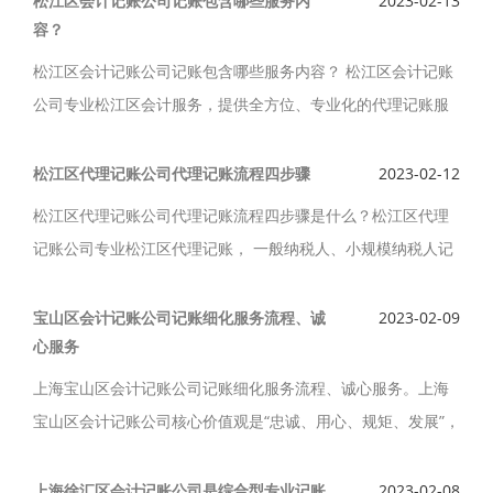
松江区会计记账公司记账包含哪些服务内
2023-02-13
容？
松江区会计记账公司记账包含哪些服务内容？ 松江区会计记账
公司专业松江区会计服务，提供全方位、专业化的代理记账服
务， 松江区代理记账包括：建立账册、取得客户票据、核查客
户票据、编制记账凭证等服务。
松江区代理记账公司代理记账流程四步骤
2023-02-12
松江区代理记账公司代理记账流程四步骤是什么？松江区代理
记账公司专业松江区代理记账， 一般纳税人、小规模纳税人记
账，报税，国、地税备案及报到，三方协议签订，一般纳税人
登记，报税软件的购买，公司注册、 营业执照年检年审服务。
宝山区会计记账公司记账细化服务流程、诚
2023-02-09
心服务
上海宝山区会计记账公司记账细化服务流程、诚心服务。上海
宝山区会计记账公司核心价值观是“忠诚、用心、规矩、发展”，
上海宝山区会计记账公司 专业为中小型企业提供代办工商注
册、公司注销、名称地址变更、代理记账，纳税申报，旧账整
上海徐汇区会计记账公司是综合型专业记账
2023-02-08