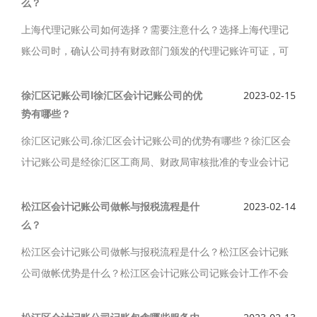
么？
上海代理记账公司如何选择？需要注意什么？选择上海代理记
账公司时，确认公司持有财政部门颁发的代理记账许可证，可
以通过朋友推荐、网上评价、行业论坛等渠道了解公司口碑，
避开差评多的公司，并且需综合多方面因素考量。
徐汇区记账公司l徐汇区会计记账公司的优
2023-02-15
势有哪些？
徐汇区记账公司,徐汇区会计记账公司的优势有哪些？徐汇区会
计记账公司是经徐汇区工商局、财政局审核批准的专业会计记
账公司，徐汇区会计记账公司专业徐汇区公司注册、各种经营
许可证的办理、建帐建制、代理记账、纳税申报服务。
松江区会计记账公司做帐与报税流程是什
2023-02-14
么？
松江区会计记账公司做帐与报税流程是什么？松江区会计记账
公司做帐优势是什么？松江区会计记账公司记账会计工作不会
中断；松江区会计记账公司纳税申报及时准确；松江区会计记
账公司会计人员的品德、水平过硬。