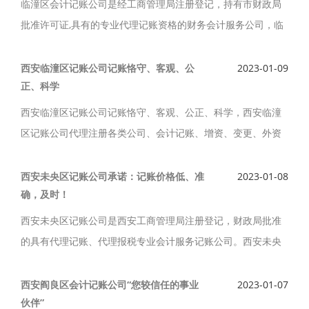
临潼区会计记账公司是经工商管理局注册登记，持有市财政局
批准许可证,具有的专业代理记账资格的财务会计服务公司，临
潼区会计记账公司恪守独立、客观、公正的原则，遵守职业道
德，保守客户机密，提供优质、高效、热情、周到的记账服
西安临潼区记账公司记账恪守、客观、公
2023-01-09
正、科学
务。
西安临潼区记账公司记账恪守、客观、公正、科学，西安临潼
区记账公司代理注册各类公司、会计记账、增资、变更、外资
公司注册、等一条龙服务。西安临潼区记账公司凭借科学、严
谨、务实的作风在业内居前列。
西安未央区记账公司承诺：记账价格低、准
2023-01-08
确，及时！
西安未央区记账公司是西安工商管理局注册登记，财政局批准
的具有代理记账、代理报税专业会计服务记账公司。西安未央
区记账公司承诺：记账价格低、准确，及时解答客户疑难问
题，孜孜不倦地追求优质服务, 不断提高顾客的满意程度。
西安阎良区会计记账公司“您较信任的事业
2023-01-07
伙伴”