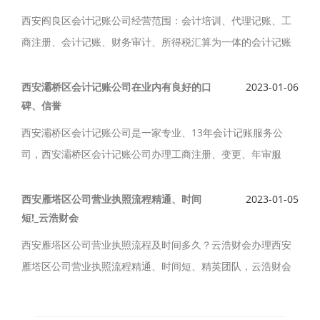
西安阎良区会计记账公司经营范围：会计培训、代理记账、工
商注册、会计记账、财务审计、所得税汇算为一体的会计记账
服务公司。西安阎良区会计记账公司记账“专业、诚信、高效、
成为您较信任的事业伙伴”，并与您共同成长。
西安灞桥区会计记账公司在业内有良好的口
2023-01-06
碑、信誉
西安灞桥区会计记账公司是一家专业、13年会计记账服务公
司，西安灞桥区会计记账公司办理工商注册、变更、年审服
务，在业内有良好的口碑和信誉。西安灞桥区会计记账公司“诚
信做人，做事”的服务宗旨，记账不断创新，灵活、便捷、可
西安雁塔区公司营业执照流程精通、时间
2023-01-05
短!_云浩财会
靠。
西安雁塔区公司营业执照流程及时间多久？云浩财会办理西安
雁塔区公司营业执照流程精通、时间短、精英团队，云浩财会
公司提供西安雁塔区公司营业执照公司注册、公司注销、公司
变更、公司转让、代理记账服务。