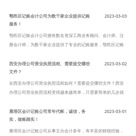
了广大客户的信赖，长安区会计记账公司先后成功为众多中小
企业用户提供了记账服务，为企业创造了经济利益。
鄠邑区记账会计公司为数千家企业提供记账
2023-03-03
服务！
鄠邑区记账会计公司拥有数名资深工商业务顾问、会计师、注
册会计师，为数千家企业提供了专业的记账服务，鄠邑区记账
会计公司对企业的要求为导向，结合有关政策，更具有针对性
和规范性，为您提供优质的记账服务。
西安办理公司营业执照流程、需要提交哪些
2023-03-02
文件？
在西安办理公司营业执照流程如何？需要提交哪些文件？西安
办理公司营业执照流程变得越来越简单，只需要简单的几步就
可以办理完毕，时间缩短到3天，自己办理，0元注册公司，委
托，西安办理公司营业执照费用只需要500元，省去不必要的麻
雁塔区会计记账公司常年代帐，诚信，务
2023-03-01
实，做账踏实！
烦。
雁塔区会计记账公司从事主办会计多年，有丰富的财税经验，