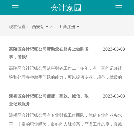
会计家园
Toggle
Toggle
navigation
navigat
现在位置：
西安站
>
工商注册
高陵区会计记账公司帮助您在财务上做到省
2023-03-03
事，省钱!
高陵区会计记账公司从事财务工作二十多年，有丰富的记账经
验和处理各种棘手问题的能力，可以提供专业，规范，优质的
记账服务，高陵区会计记账公司严守企业的经营秘密，帮助您
在财务上做到省事，省钱，合理避税，规避财务风险。
灞桥区会计记账公司便捷、高效、诚信、敬
2023-03-03
业记账服务！
灞桥区会计记账公司有专业财税工作团队，凭借专业的业务水
平、丰富的职业经验，良好的人脉关系，严谨工作态度，真诚
待人理念，灞桥区会计记账公司以便捷、高效、诚信、敬业为