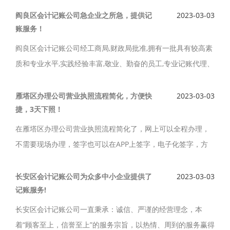
宗旨，竭诚为每一家企业记账服务。
阎良区会计记账公司急企业之所急，提供记
2023-03-03
账服务！
阎良区会计记账公司经工商局,财政局批准,拥有一批具有较高素
质和专业水平,实践经验丰富,敬业、勤奋的员工,专业记账代理、
清理账目等服务。阎良区会计记账公司为企业解决疑难，急企
业之所急，为每一位客户提供记账服务。
雁塔区办理公司营业执照流程简化，方便快
2023-03-03
捷，3天下照！
在雁塔区办理公司营业执照流程简化了，网上可以全程办理，
不需要现场办理，签字也可以在APP上签字，电子化签字，方
便快捷，省去了跑来跑去的时间，雁塔区办理公司营业执照，
快速办理，3天可下照，创业变得简单。
长安区会计记账公司为众多中小企业提供了
2023-03-03
记账服务!
长安区会计记账公司一直秉承：诚信、严谨的经营理念，本
着“顾客至上，信誉至上”的服务宗旨，以热情、周到的服务赢得