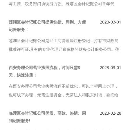
与工商、税务部门协调能力强。雁塔区会计记账公司常年代
帐，熟悉工业、商业、服务业、广告业、外资企业帐务、税务
事宜，诚信，务实，做账踏实，认真服务。
莲湖区会计记账公司提供快捷、周到、方便
2023-03-01
记账服务！
莲湖区会计记账公司是经工商管理局注册登记，持有市财政局
批准许可证,具有的专业代理记账资格的财务会计服务公司。莲
湖区会计记账公司拥有资深会计师，丰富的财税经验，给客户
提供快捷、周到、方便的记账服务，为企业的壮大发展提供有
西安办理公司营业执照流程，时间只需3
2023-03-01
天，快速注册！
力的支持！
在西安办理公司营业执照流程不断优化，可以全程网上办理，
也可线下办理，无需注册资金，无需法人和股东到场，委托给
我们，减少不不必要的麻烦，西安办理公司营业执照时间只需3
天，快速注册，一步到位。
临潼区会计记账公司优质、高效、热情、周
2023-02-28
到记账服务!