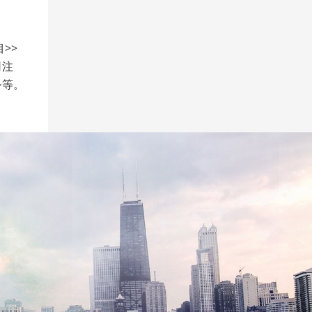
>>
司注
务等。