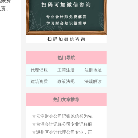
记账资
负责、
扫 码 加 微 信 咨 询
热门导航
代理记账
工商注册
注册地址
建筑资质
政策法规
法规解读
热门文章推荐
☆
云浩财会公司记账以信誉为先、
☆
服务至上！
台湖会计记账公司专业记账服
☆
务，为企业节省成本！
通州区会计代理公司专业，正