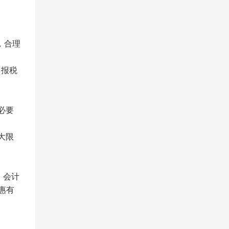
，合理
、报税
必要
大限
、会计
惠有