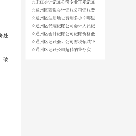
☆
规，解决记账后顾之忧！
宋庄会计记账公司专业正规记账
☆
公司，记账优质快捷！
通州区西集会计记账公司记账费
☆
用每月200元！
通州区注册地址费用多少？哪里
☆
有？需要注意什么？
通州区代理记账公司会计人员记
☆
账认真负责、精进专业！
通州区会计记账公司记账价格低
务处
☆
廉，帮您省钱，又省力！
通州区记账会计公司财税领域15
☆
年执业经验，记账专业！
通州区记账公司超精的业务实
力，为不同群体记账服务！
、破