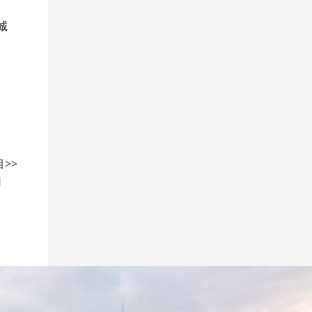
诚
>>
司