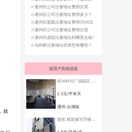
☆
类型及费用！
通州区公司注册地址费用仅需
☆
1500元一年！
通州区公司注册地址费用多少？
☆
类型有哪些？
通州区梨园注册地址费用3500元
☆
三年，新设立，迁址均可！
通州区公司注册地址费用仅需
☆
4000元三年！
通州区虚拟注册地址到哪里去租?
☆
多少钱?
马驹桥注册地址的类型有哪些？
价格多少？
该用户其他信息
BDA时代广场园区.....
2.3元/平米天
通州-台湖镇
，就
急租 精装修写字楼....
1.8元/平米/天