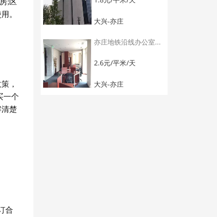
房
;
区
使用。
大兴-亦庄
亦庄地铁沿线办公室...
2.6元/平米/天
大兴-亦庄
政策，
买一个
解清楚
订合