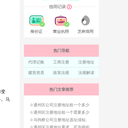
热门导航
代理记账
工商注册
注册地址
建筑资质
政策法规
法规解读
热门文章推荐
称变
马
务。
☆
通州区公司注册地址租一个多少
☆
钱？有哪些选择？
通州区注册地址租一个需要多少
☆
钱一年？
马驹桥公司注册地址选址须知、
☆
需要考虑的问题！
通州区注册地址要求、可选择的