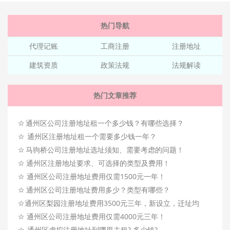
热门导航
代理记账
工商注册
注册地址
建筑资质
政策法规
法规解读
热门文章推荐
☆
通州区公司注册地址租一个多少钱？有哪些选择？
☆
通州区注册地址租一个需要多少钱一年？
☆
马驹桥公司注册地址选址须知、需要考虑的问题！
☆
通州区注册地址要求、可选择的类型及费用！
☆
通州区公司注册地址费用仅需1500元一年！
☆
通州区公司注册地址费用多少？类型有哪些？
☆
通州区梨园注册地址费用3500元三年，新设立，迁址均
☆
可！
通州区公司注册地址费用仅需4000元三年！
☆
通州区虚拟注册地址到哪里去租? 多少钱?