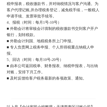
税申报表，税收缴款书，并对纳税情况与客户沟通。为
客户代理记账
,
并办理税务登记，减免税手续，一般税人
申请手续、发票审批手续等。
4
、报税（时间：每月
1
号
-10
号）
■ 外勤会计将审核会计填制的税收缴款书交到客户开户
银行，划转税款。
■ 外勤会计到国、地税税务所上门申报。
■ 专人负责网上税务申报、个人所得税重点纳税人申
报。
5
、回访（时间：每月
10
号
-20
号）
■ 由本公司返回税单、财务报表、纳税申报表，与出纳
对账，安排下月工作。
■ 及时反馈给客户税务最新的各项政策、通知。
以上是【会计家园小编整理：天津西青区记账公司】，