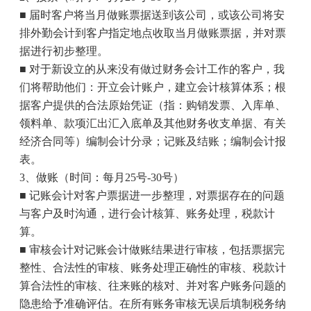
■ 届时客户将当月做账票据送到该公司，或该公司将安
排外勤会计到客户指定地点收取当月做账票据，并对票
据进行初步整理。
■ 对于新设立的从来没有做过财务会计工作的客户，我
们将帮助他们：开立会计账户，建立会计核算体系；根
据客户提供的合法原始凭证（指：购销发票、入库单、
领料单、款项汇出汇入底单及其他财务收支单据、有关
经济合同等）编制会计分录；记账及结账；编制会计报
表。
3
、做账（时间：每月
25
号
-30
号）
■ 记账会计对客户票据进一步整理，对票据存在的问题
与客户及时沟通，进行会计核算、账务处理，税款计
算。
■ 审核会计对记账会计做账结果进行审核，包括票据完
整性、合法性的审核、账务处理正确性的审核、税款计
算合法性的审核、往来账的核对、并对客户账务问题的
隐患给予准确评估。在所有账务审核无误后填制税务纳