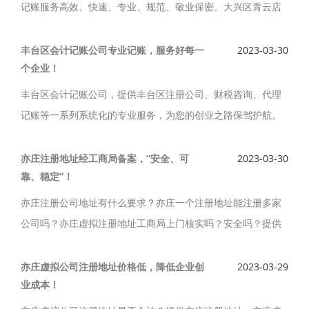
记账服务高效、快速、专业、规范、敬业保密。大兴区青云店
会计记账公司主要从事代理记账、报税、各行业资质、进出口
企业免税、抵税、退税服务，财务人员均为从事财会岗位工作
丰台区会计记账公司专业记账，服务好每一
2023-03-30
个企业！
多年的专职会计人员。
丰台区会计记账公司，提供丰台区注册公司、财税咨询、代理
记账等一系列系统化的专业服务，为您的创业之路保驾护航。
北京丰台区会计记账公司本着专业的人做专业事的原则，专业
记账，服务好每一个企业。
亦庄注册地址经工商局备案，“安全、可
2023-03-30
靠、稳定”！
亦庄注册公司地址有什么要求？亦庄一个注册地址能注册多家
公司吗？亦庄虚拟注册地址工商局上门核实吗？安全吗？提供
亦庄注册地址，亦庄公司注册地址，亦庄虚拟注册地址。亦庄
注册地址都是经工商局备案的，亦庄注册地址安全、可靠、稳
亦庄虚拟公司注册地址价格低，降低企业创
2023-03-29
业成本！
定。