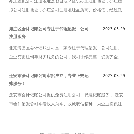
亦庄虚拟公司注册地址是否合法？提供亦庄注册地址，亦庄虚
拟公司注册地址，亦庄公司注册地址品质高、价格低，经过政
府审批的，合法的注册地址。没有太多的资金去实际租赁一件
地址来注册，就选择亦庄虚拟注册地址吧，降低企业创业成
海淀区会计记账公司专注于代理记账、公司
2023-03-29
注册服务！
本。
北京海淀区会计记账公司是一家专注于代理记账、公司注册、
企业变更注销等财务服务的公司，我司手续完整，资质齐全。
北京海淀区会计记账公司从事的相关业务经工商行政管理局认
证核准，专业北京海淀区代理记账、税务申报等服务。
迁安市会计记账公司审批成立，专业正规记
2023-03-29
账服务！
迁安市会计记账公司提供免费注册公司、代理记账服务 。迁安
市会计记账公司本着以人为本、以诚取信精神，为企业提供注
册公司、代理记账“ 一条龙” 式的服务，迁安市会计记账公司政
府审批成立，专业正规记账服务，纳税申报及时准确。