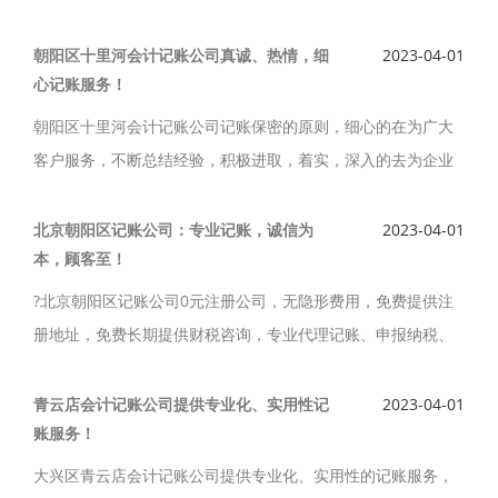
务、超精的记账实力，已发展为注册公司、记账报税、工商税
务疑难问题解决的一条龙公司。
朝阳区十里河会计记账公司真诚、热情，细
2023-04-01
心记账服务！
朝阳区十里河会计记账公司记账保密的原则，细心的在为广大
客户服务，不断总结经验，积极进取，着实，深入的去为企业
减少运营成本，朝阳区十里河会计记账公司真诚、热情，细心
的态度为广大客户提供高质量，专业化的服务。
北京朝阳区记账公司：专业记账，诚信为
2023-04-01
本，顾客至！
?北京朝阳区记账公司0元注册公司，无隐形费用，免费提供注
册地址，免费长期提供财税咨询，专业代理记账、申报纳税、
汇缴清算、商标注册、工商年检、企业增资、股权变更、公司
注销等。北京朝阳区记账公司服务宗旨：诚信为本，顾客至
青云店会计记账公司提供专业化、实用性记
2023-04-01
账服务！
上。
大兴区青云店会计记账公司提供专业化、实用性的记账服务，