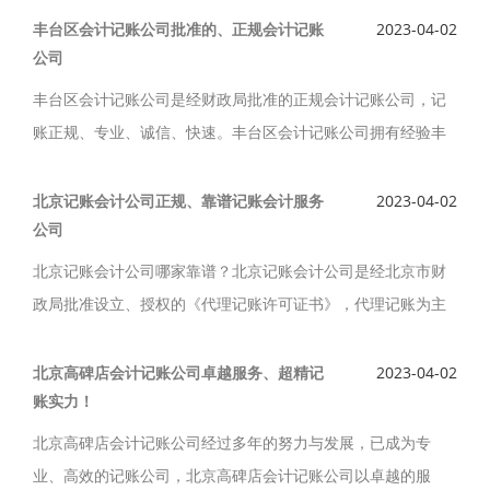
量与服务水平。
丰台区会计记账公司批准的、正规会计记账
2023-04-02
公司
丰台区会计记账公司是经财政局批准的正规会计记账公司，记
账正规、专业、诚信、快速。丰台区会计记账公司拥有经验丰
富的专业会计师、税务师、纳税筹划师，丰台区会计记账公司
的人员处理业务能力强，对税务政策了解透彻，是一支专业
北京记账会计公司正规、靠谱记账会计服务
2023-04-02
公司
化、高素质的代理会计记帐公司。
北京记账会计公司哪家靠谱？北京记账会计公司是经北京市财
政局批准设立、授权的《代理记账许可证书》，代理记账为主
营业务的专业正规靠谱记账会计服务公司。北京记账会计公司
规范的记账操作流程，在业界有良好的口碑和信誉。
北京高碑店会计记账公司卓越服务、超精记
2023-04-02
账实力！
北京高碑店会计记账公司经过多年的努力与发展，已成为专
业、高效的记账公司，北京高碑店会计记账公司以卓越的服