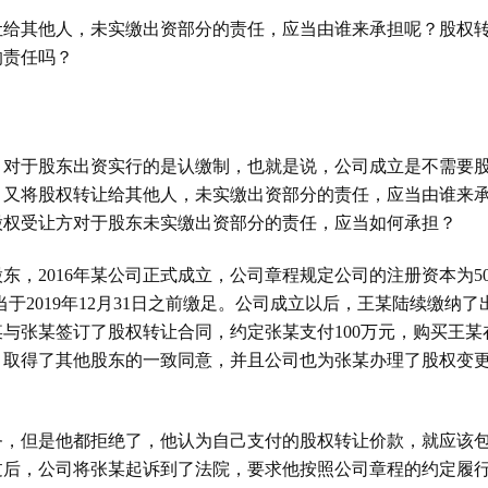
让给其他人，未实缴出资部分的责任，应当由谁来承担呢？股权
的责任吗？
》对于股东出资实行的是认缴制，也就是说，公司成立是不需要
，又将股权转让给其他人，未实缴出资部分的责任，应当由谁来
股权受让方对于股东未实缴出资部分的责任，应当如何承担？
股东，
2016
年某公司正式成立，公司章程规定公司的注册资本为
5
当于
2019
年
12
月
31
日之前缴足。公司成立以后，王某陆续缴纳了
某与张某签订了股权转让合同，约定张某支付
100
万元，购买王某
，取得了其他股东的一致同意，并且公司也为张某办理了股权变
务，但是他都拒绝了，他认为自己支付的股权转让价款，就应该
过后，公司将张某起诉到了法院，要求他按照公司章程的约定履