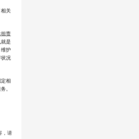
了相关
承担责
也就是
，维护
济状况
拟定相
服务。
容，请