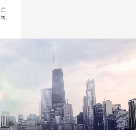
司注
务等。