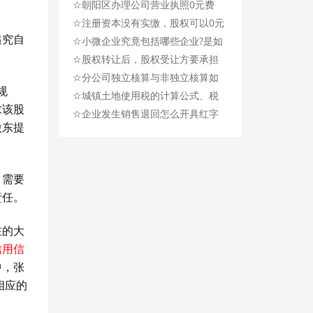
☆
详细流程！
朝阳区办理公司营业执照0元费
☆
用、正在优惠中！
注册资本没有实缴，股权可以0元
追究自
☆
转让吗？
小微企业究竟包括哪些企业?是如
☆
何划分的？
股权转让后，股权受让方要承担
☆
原股东未实缴出资部分的责任
分公司独立核算与非独立核算如
规
☆
吗？
何报税?
城镇土地使用税的计算公式、税
求该股
☆
率、纳税时间、政策
企业发生销售退回怎么开具红字
股东提
发票？
，需要
责任。
在的大
信用信
中，张
相应的