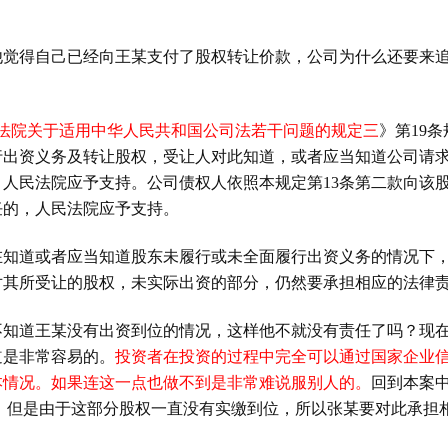
他觉得自己已经向王某支付了股权转让价款，公司为什么还要来
法院关于适用中华人民共和国公司法若干问题的规定三
》第
19
条
行出资义务及转让股权，受让人对此知道，或者应当知道公司请
，人民法院应予支持。公司债权人依照本规定第
13
条第二款向该
任的，人民法院应予支持。
在知道或者应当知道股东未履行或未全面履行出资义务的情况下
对其所受让的股权，未实际出资的部分，仍然要承担相应的法律
不知道王某没有出资到位的情况，这样他不就没有责任了吗？现
道是非常容易的。
投资者在投资的过程中完全可以通过国家企业
本情况。如果连这一点也做不到是非常难说服别人的。
回到本案
，但是由于这部分股权一直没有实缴到位，所以张某要对此承担