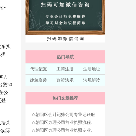
转让
扫 码 加 微 信 咨 询
股东实
承担
热门导航
代理记账
工商注册
注册地址
00
万
建筑资质
政策法规
法规解读
出资
50
在公
热门文章推荐
更登
☆
朝阳区会计记账公司专业记账服
☆
务、态度诚恳！
朝阳区办理公司营业执照流程、
包括为
☆
及时办理，只需3天！
朝阳区办理公司营业执照专业、
行实际