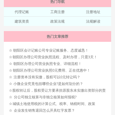
热门导航
代理记账
工商注册
注册地址
建筑资质
政策法规
法规解读
热门文章推荐
☆
朝阳区会计记账公司专业记账服务、态度诚恳！
☆
朝阳区办理公司营业执照流程、及时办理，只需3天！
☆
朝阳区办理公司营业执照专业、详细流程！
☆
朝阳区办理公司营业执照0元费用、正在优惠中！
☆
注册资本没有实缴，股权可以0元转让吗？
☆
小微企业究竟包括哪些企业?是如何划分的？
☆
股权转让后，股权受让方要承担原股东未实缴出资部分的责
☆
任吗？
分公司独立核算与非独立核算如何报税?
☆
城镇土地使用税的计算公式、税率、纳税时间、政策
☆
企业发生销售退回怎么开具红字发票？