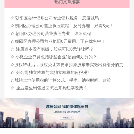
热门文章推荐
☆
朝阳区会计记账公司专业记账服务、态度诚恳！
☆
朝阳区办理公司营业执照流程、及时办理，只需3天！
☆
朝阳区办理公司营业执照专业、详细流程！
☆
朝阳区办理公司营业执照0元费用、正在优惠中！
☆
注册资本没有实缴，股权可以0元转让吗？
☆
小微企业究竟包括哪些企业?是如何划分的？
☆
股权转让后，股权受让方要承担原股东未实缴出资部分的责
☆
任吗？
分公司独立核算与非独立核算如何报税?
☆
城镇土地使用税的计算公式、税率、纳税时间、政策
☆
企业发生销售退回怎么开具红字发票？