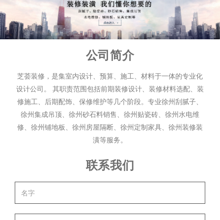
站式”服务，户可享受“一步到位”的服务。不仅有专人进行墙面
量
*
，安全
*
，信誉
*
，用户至上］为经营宗旨来为广大市民服
修墙面渗水、修墙面发黄、修补窟窿、修补钉眼、修补坑洼、
检测，还可量身推荐适合的墙面漆产品，搭配出墙面色彩，并
务。
2
、假一赔十、透明价格：中间
**
没有恶意收费行为。所用
维修墙面长毛等等
!
且施工期间及施工后的所有细节也都考虑周到，家具移动、家
立邦乳胶漆直接发货，资质证书 检验报告为证。
3
、为您推
具遮蔽保护、墙体处理、涂料施工、施工垃圾清理、家具归
荐：以下几款涂料均为全北京用的较多的，反映效果也是较好
公司简介
徐州刮腻子，刮大白服务公司刷新服务 不用您动手 交给我 您
位、整体清洁等全方位的搭配服务。
的，施工后第二天就可以入住，无味——抗甲醛——易擦洗
放心环保无味 不用搬挪家具
专业二手房装修、旧房改造、墙面
芝荟装修，是集室内设计、预算、施工、材料于一体的专业化
——超强防霉抗碱——高遮盖力——超低
VOC
提示：根据客
粉刷，墙面刷白、刷漆工人、扇灰报价、刷立邦漆、多乐士
设计公司。 其职责范围包括前期装修设计、装修材料选配、装
施工人员上门施工时会自带专业的保护膜，保护家具、电器
户要求您也可以选择一下——多乐士——德国都芳纯进口——
修施工、后期配饰、保修维护等几个阶段。专业徐州刮腻子、
漆。
等，在施工期间，施工人员按标准工作流程：全方位保护——
美国大师纯进口——丹麦福乐阁纯进口！
徐州集成吊顶、徐州砂石料销售、徐州贴瓷砖、徐州水电维
搬移家具——遮蔽保护电器门窗——地面保护——底层处理，
修、徐州铺地板、徐州房屋隔断、徐州定制家具、徐州装修装
乳胶漆施工，并且会在施工后带走所有的施工垃圾。施工服务
潢等服务。
作业部涵盖：
徐州云龙区，鼓楼区，铜山区，泉山区，丰
快捷便利，一般来说，
100
平方米的房子，
1
至
2
天完成。
县，沛县等县城。
联系我们
徐州刮腻子服务公司业务范围是围绕着消费者对墙体效果需求
的墙体施工。所谓“一站式”服务，户可享受“一步到位”的服务。