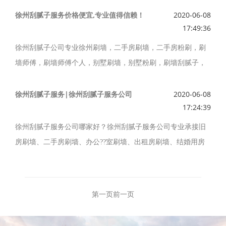
工方案，全程不用您动手，施工满意再付款，
1
年质保服务免除
客户提供较优质的服务，真诚对人，用心做事，让我们每一次
徐州刮腻子服务价格便宜,专业值得信赖！
2020-06-08
您后顾之忧！！
17:49:36
合作都顺利放心！！！一直以来我们坚持客户至上、诚信待
人、优质服务、免费上门详谈测量、无论工程大小都能使你满
徐州刮腻子公司专业徐州刷墙，二手房刷墙，二手房粉刷，刷
主营业务：别墅粉刷，家庭粉刷墙，办公室刷漆，二手房粉
意。
墙师傅，刷墙师傅个人，别墅刷墙，别墅粉刷，刷墙刮腻子，
刷，刷乳胶漆，铲墙皮、刮腻子，刷大白，旧墙翻新。
刷大白，刷白墙，刷房，刷墙工人，刷墙面，刷乳胶漆，刷墙
专业修补：修补裂纹、修补墙面发霉、修起包、修掉皮、修裂
主营业务：铲墙皮，刮腻子
二手房翻新
喷乳胶漆
墙面修补维
刮腻子服务，徐州刮腻子服务价格便宜，专业值得信赖。
徐州刮腻子服务|徐州刮腻子服务公司
2020-06-08
缝、修墙面渗水、修墙面发黄、修补窟窿、修补钉眼、修补坑
修，裂纹修补
鼓包修补
门窗油漆，打隔断，墙地砖维修，瓷砖
17:24:39
洼、维修墙面长毛等等
!
美缝
拆墙、拆橱柜，垃圾清运，装修后全方位保洁清洗。
家庭
服务范围：
1
、装修粉刷、铲墙皮，刷涂料，专业外墙粉刷
徐州刮腻子服务公司哪家好？徐州刮腻子服务公司专业承接旧
旧房翻新刷墙、二手房翻新
办公室粉刷、写字楼刷漆、公司、
2
、刮腻子、刮大白，室内墙面粉刷，二手房墙面粉刷
3
、打隔
房刷墙、二手房刷墙、办公
室刷墙、出租房刷墙、结婚用房
??
承接项目：厂房、别墅、家庭、店铺、饭店、平房、办公室、
学校、医院、店铺、厂房、车间、仓库、车库
...
等喷漆翻新
断，墙面修补，自流平，地坪漆
4
、改水改电，地面刷漆，公
刷墙、艺术空间刷墙、铲墙皮 旧墙修补、墙面粉刷、墙壁裂缝
学校、等综合或局部改造，墙体维修、专业刷墙漆、涂料粉
专业翻新：旧房翻新、外墙翻新、老房子翻新、二手房翻新、
寓翻新，旧房翻新刷墙
5
、新房装修、二手房装修，办公室粉
处理、老房子粉刷墙、旧墙翻新墙、家庭粉刷墙、居室粉刷、
刷、刷墙、墙面基础处理的专业化工程队 施工人员全部经过专
办公室翻新、家庭翻新、墙面翻新、旧墙面翻新、厂房翻新、
刷
6
、铺地砖、墙砖，写字楼粉刷
铲墙皮、房屋翻新粉刷、出租二手房粉刷、贴石膏线等服务。
业培训。使您的房屋焕然一新。
第一页
前一页
车间翻新、酒店翻新、餐厅翻新、饭店翻新、门脸房翻新、会
所翻新、出租房翻新、平房翻新、写字楼翻新粉刷刷墙。专业
业务范围是围绕着消费者对墙体效果需求的墙体施工。所谓“一
徐州刮腻子服务公司刷新服务承诺 ：
1
、满意后付费：［以质
修补：修补裂纹、修补墙面发霉、修起包、修掉皮、修裂缝、