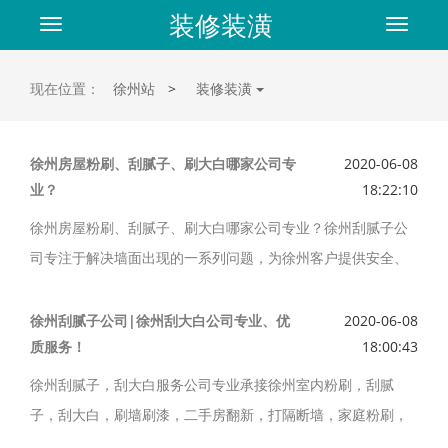
装修装潢
Toggle
Toggle
navigation
navigat
现在位置：
徐州站
>
装修装潢
徐州房屋粉刷、刮腻子、刷大白哪家公司专
2020-06-08
业？
18:22:10
徐州房屋粉刷、刮腻子、刷大白哪家公司专业？徐州刮腻子公
司专注于解决墙面出现的一系列问题，为徐州客户提供安全、
省心的墙面刷新、旧墙翻新、二手房翻新、家庭装修，家庭粉
刷，老房翻新，铲墙皮刷墙价格，刮腻子，铲墙皮刮腻子，刮
徐州刮腻子公司|徐州刮大白公司专业、优
2020-06-08
质服务！
18:00:43
腻子刷漆，刷大白，刮腻子刷大白，刷涂料，刮腻子刷涂料，
外墙涂料粉刷，贴瓷砖，贴瓷砖价格，贴地砖，贴瓷砖工人，
徐州刮腻子，刮大白服务公司专业承接徐州室内粉刷，刮腻
铺木地板，铺地板砖，贴砖，吊顶打隔墙等服务。品质生活不
子，刮大白，刷墙刷漆，二手房翻新，打隔断墙，家庭粉刷，
再将就，墙面刷新无需搬家。免费上门检测报价，制定专属施
专业施工团队，力求为每一位
办公室刷墙，旧房翻新等业务。